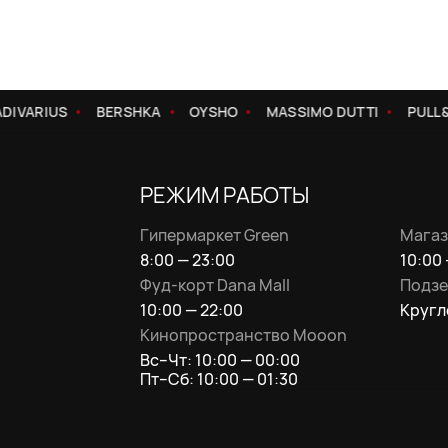
VARIUS
BERSHKA
OYSHO
MASSIMO DUTTI
PULL&B
РЕЖИМ РАБОТЫ
Гипермаркет Green
Магаз
8:00 — 23:00
10:00 
Фуд-корт Dana Mall
Подзе
10:00 — 22:00
Кругл
Кинопространство Mooon
Вс–Чт: 10:00 — 00:00
Пт–Сб: 10:00 — 01:30