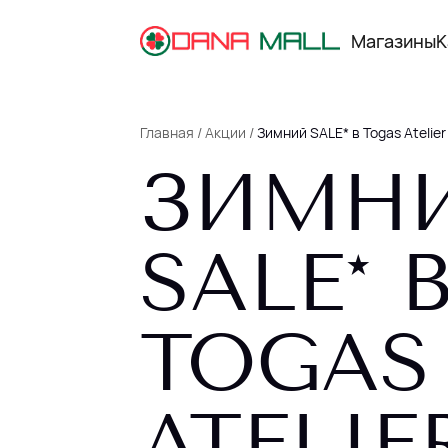
Магазины
К
Главная
/
Акции
/
Зимний SALE* в Togas Atelier
ЗИМН
КАРТА ТЦ
РЕКЛАМА В ТЦ
SALE* 
КАК ДОБРАТЬСЯ
ПАРКИНГ
TOGAS
О DANA MALL
АРЕНДАТОРАМ
НОВОСТИ
ATELIE
МЫ В INSTAGRAM