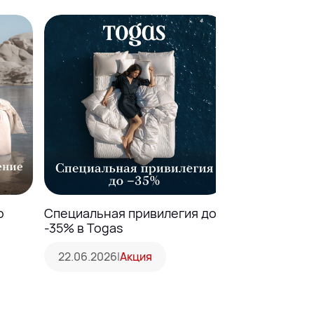
о
Специальная привилегия до
Сервис в по
-35% в Togas
Ателье
22.06.2026
|
Акция
05.06.2026
|