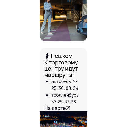
Пешком
К торговому
центру идут
маршруты:
автобусы №
25, 36, 88, 94;
троллейбусы
№ 25, 37, 38.
На карте