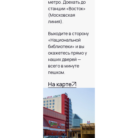
метро. Доехать до
станции «Восток»
МЫ В INSTAGRAM
(Московская
линия).
DANA MALL, 2025
Выходите в сторону
«Национальной
библиотеки» и вы
окажетесь прямо у
наших дверей —
всего в минуте
пешком.
На карте