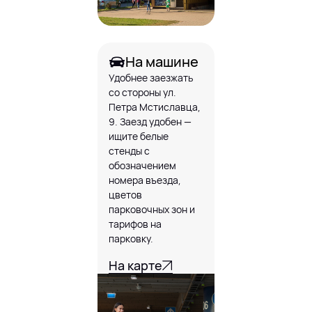
На машине
Удобнее заезжать
со стороны ул.
Петра Мстиславца,
9. Заезд удобен —
ищите белые
стенды с
обозначением
номера въезда,
цветов
парковочных зон и
тарифов на
парковку.
На карте