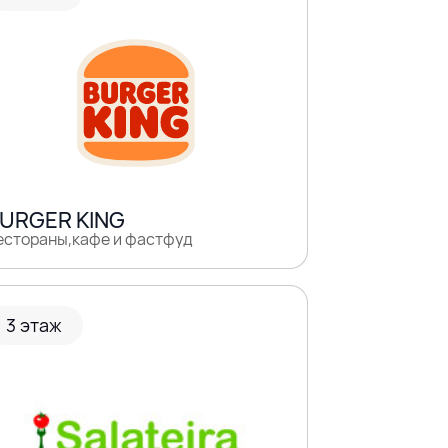
URGER KING
естораны,кафе и фастфуд
3 этаж