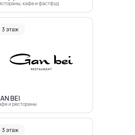
естораны, кафе и фастфуд
3 этаж
AN BEI
афе и рестораны
3 этаж