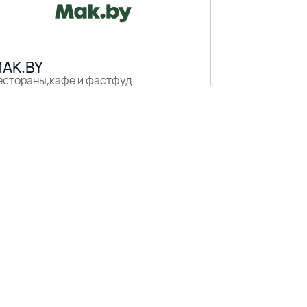
AK.BY
естораны,кафе и фастфуд
1 этаж
UBAI ОРЕХИ И