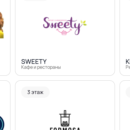
SWEETY
K
Кафе и рестораны
Р
3 этаж