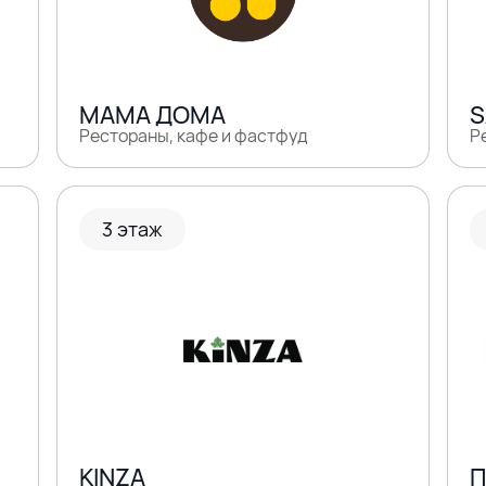
МАМА ДОМА
S
Рестораны, кафе и фастфуд
Р
3 этаж
KINZA
П