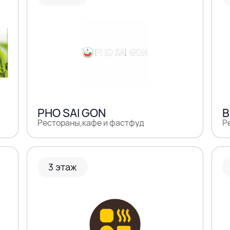
PHO SAI GON
B
Рестораны,кафе и фастфуд
Р
3 этаж