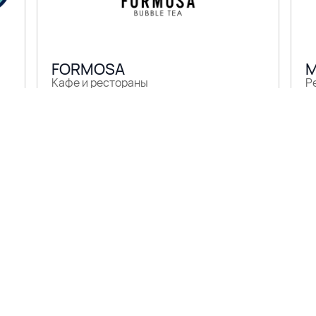
FORMOSA
M
Кафе и рестораны
Р
3 этаж
D