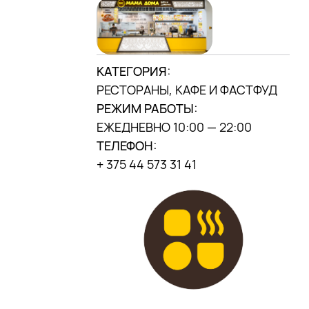
г. Минск, ул. П.
Мстиславца, 9,
(«Дана центр»)
КАТЕГОРИЯ:
МЫ В
INSTAGRAM
РЕСТОРАНЫ, КАФЕ И ФАСТФУД
DANA MALL, 2025
РЕЖИМ РАБОТЫ:
ЕЖЕДНЕВНО 10:00 — 22:00
ТЕЛЕФОН:
+ 375 44 573 31 41