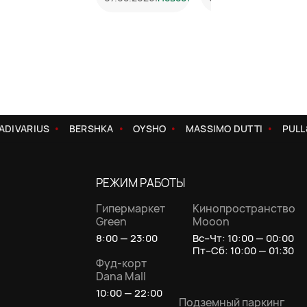
DIVARIUS
BERSHKA
OYSHO
MASSIMO DUTTI
PULL&
РЕЖИМ РАБОТЫ
Гипермаркет
Кинопространство
Green
Mooon
8:00 — 23:00
Вс–Чт: 10:00 — 00:00
Пт–Сб: 10:00 — 01:30
Фуд-корт
Dana Mall
10:00 — 22:00
Подземный паркинг