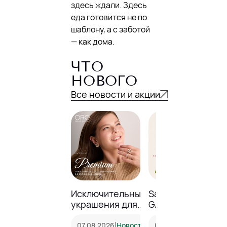
здесь ждали. Здесь
еда готовится не по
шаблону, а с заботой
— как дома.
ЧТО
НОВОГО
Все новости и акции
Исключительные
Sale до -23% в
украшения для
GALANTEYA!
особенных
моментов
|
|
07.08.2026
Новость
05.08.2026
Акция