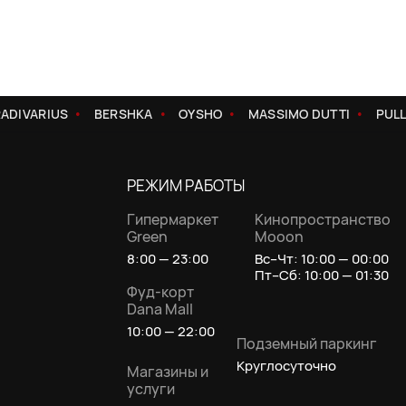
ADIVARIUS
BERSHKA
OYSHO
MASSIMO DUTTI
PULL
РЕЖИМ РАБОТЫ
Гипермаркет
Кинопространство
Green
Mooon
8:00 — 23:00
Вс–Чт: 10:00 — 00:00
Пт–Сб: 10:00 — 01:30
Фуд-корт
Dana Mall
10:00 — 22:00
Подземный паркинг
Круглосуточно
Магазины и
услуги