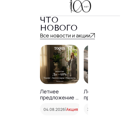
ЧТО
НОВОГО
Все новости и акции
Летнее
Летнее
предложение в
предложение
Togas Ателье
до −40% в
|
Togas
|
04.08.2026
Акция
31.07.2026
Акция