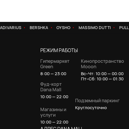
DIVARIUS
BERSHKA
OYSHO
MASSIMO DUTTI
PULL
РЕЖИМ РАБОТЫ
Гипермаркет
Кинопространство
Green
Mooon
8:00 — 23:00
Вс–Чт: 10:00 — 00:00
Пт–Сб: 10:00 — 01:30
Фуд-корт
Dana Mall
10:00 — 22:00
Подземный паркинг
Круглосуточно
Магазины и
услуги
10:00 — 22:00
АДРЕС DANA MALL