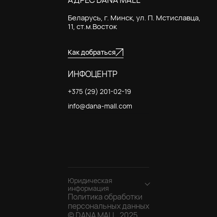
Беларусь, г. Минск, ул. П. Мстиславца,
11, ст.м.Восток
Как добраться
ИНФОЦЕНТР
+375 (29) 201-02-19
info@dana-mall.com
Юридическая
информация
Политика обработки
Общество с
персональных данных
ограниченной
© DANA MALL, 2025