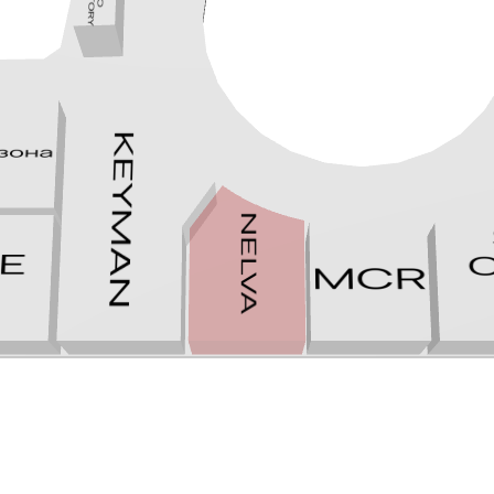
г. Минск, ул. П.
Мстиславца, 9,
(«Дана центр»)
МЫ В
INSTAGRAM
DANA MALL, 2025