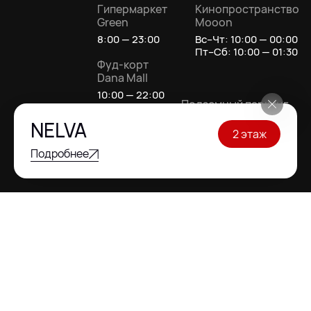
Гипермаркет
Кинопространство
Green
Mooon
8:00 — 23:00
Вс–Чт: 10:00 — 00:00
Пт–Сб: 10:00 — 01:30
Фуд-корт
Dana Mall
10:00 — 22:00
Подземный паркинг
Круглосуточно
NELVA
Магазины и
2 этаж
услуги
Подробнее
10:00 — 22:00
АДРЕС DANA MALL
Беларусь, г. Минск, ул. П. Мстиславца,
11, ст.м.Восток
Как добраться
ИНФОЦЕНТР
+375 (29) 201-02-19