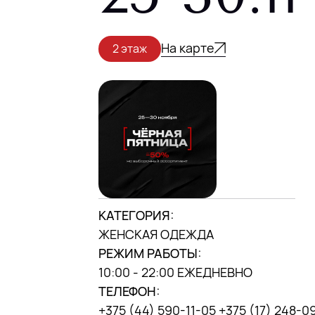
г. Минск, ул. П. Мстиславца, 9, («Дана
центр»)
На карте
2 этаж
МЫ В INSTAGRAM
DANA MALL, 2025
КАТЕГОРИЯ:
ЖЕНСКАЯ ОДЕЖДА
РЕЖИМ РАБОТЫ:
10:00 - 22:00 ЕЖЕДНЕВНО
ТЕЛЕФОН:
+375 (44) 590-11-05 +375 (17) 248-0