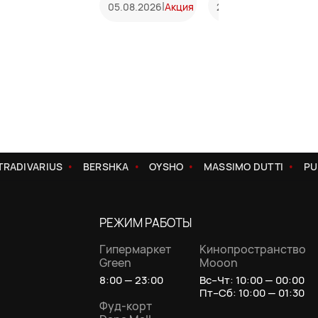
|
|
05.08.2026
Акция
20.07.2026
Акция
RADIVARIUS
BERSHKA
OYSHO
MASSIMO DUTTI
PU
РЕЖИМ РАБОТЫ
Гипермаркет
Кинопространство
Green
Mooon
8:00 — 23:00
Вс–Чт: 10:00 — 00:00
Пт–Сб: 10:00 — 01:30
Фуд-корт