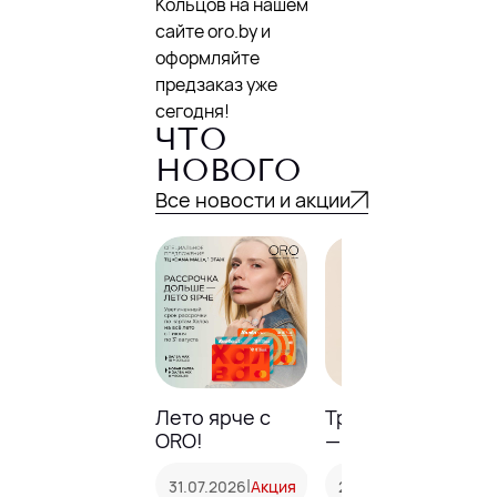
Кольцов на нашем
сайте oro.by и
оформляйте
предзаказ уже
сегодня!
ЧТО
НОВОГО
Все новости и акции
Лето ярче с
Тренд сезона
ORO!
— лимонное
золото.
|
|
31.07.2026
Акция
24.07.2026
Акция