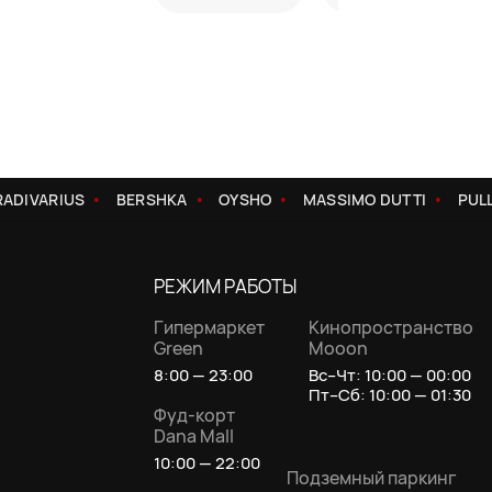
DIVARIUS
BERSHKA
OYSHO
MASSIMO DUTTI
PULL
РЕЖИМ РАБОТЫ
Гипермаркет
Кинопространство
Green
Mooon
8:00 — 23:00
Вс–Чт: 10:00 — 00:00
Пт–Сб: 10:00 — 01:30
Фуд-корт
Dana Mall
10:00 — 22:00
Подземный паркинг