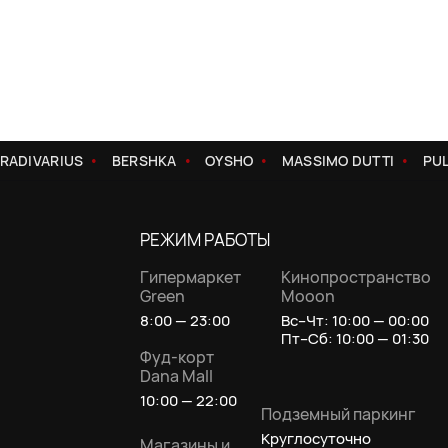
ADIVARIUS
BERSHKA
OYSHO
MASSIMO DUTTI
PULL
РЕЖИМ РАБОТЫ
Гипермаркет
Кинопространство
Green
Mooon
8:00 — 23:00
Вс–Чт: 10:00 — 00:00
Пт–Сб: 10:00 — 01:30
Фуд-корт
Dana Mall
10:00 — 22:00
Подземный паркинг
Круглосуточно
Магазины и