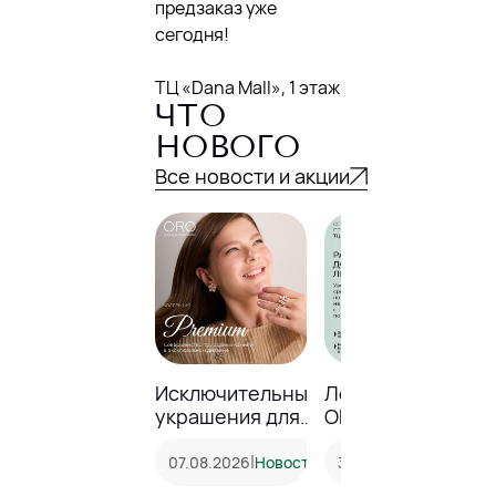
предзаказ уже
сегодня!
ТЦ «Dana Mall», 1 этаж
ЧТО
НОВОГО
Все новости и акции
Исключительные
Лето ярче с
украшения для
ORO!
особенных
моментов
|
|
07.08.2026
Новость
31.07.2026
Акция