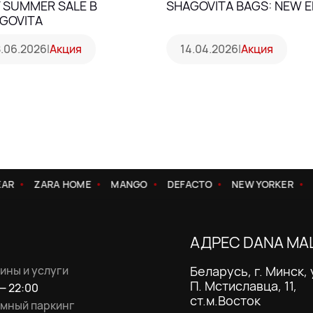
 SUMMER SALE В
SHAGOVITA BAGS: NEW E
GOVITA
8.06.2026
|
Акция
14.04.2026
|
Акция
R
ZARA HOME
MANGO
DEFACTO
NEW YORKER
С
АДРЕС DANA MA
ины и услуги
Беларусь, г. Минск, 
П. Мстиславца, 11,
— 22:00
ст.м.Восток
мный паркинг