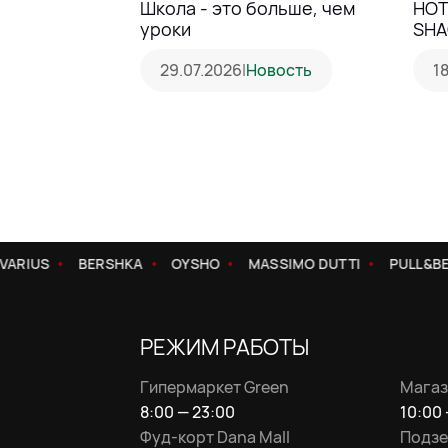
Школа - это больше, чем
HOT
уроки
SHA
29.07.2026
|
Новость
1
RIUS
BERSHKA
OYSHO
MASSIMO DUTTI
PULL&BEA
РЕЖИМ РАБОТЫ
Гипермаркет Green
Магаз
8:00 — 23:00
10:00 
Фуд-корт Dana Mall
Подзе