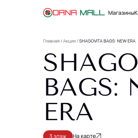
Магазины
К
Главная
/
Акции
/
SHAGOVITA BAGS: NEW ERA
SHAGO
КАРТА ТЦ
РЕКЛАМА В ТЦ
BAGS:
КАК ДОБРАТЬСЯ
ПАРКИНГ
ERA
О DANA MALL
АРЕНДАТОРАМ
НОВОСТИ
На карте
3 этаж
МЫ В INSTAGRAM