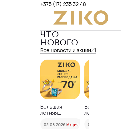
+375 (17) 235 32 48
ЧТО
НОВОГО
Все новости и акции
Большая
Большая
летняя
летняя
распродажа в
распродажа
ZIKO!
|
ZIKO: скидки до
|
03.08.2026
Акция
01.07.2026
Акция