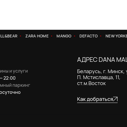
L&BEAR
ZARA HOME
MANGO
DEFACTO
NEW YORKER
АДРЕС DANA MA
ины и услуги
Беларусь, г. Минск, 
П. Мстиславца, 11,
— 22:00
ст.м.Восток
мный паркинг
осуточно
Как добраться