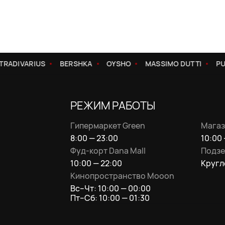
RADIVARIUS
BERSHKA
OYSHO
MASSIMO DUTTI
PUL
РЕЖИМ РАБОТЫ
Гипермаркет Green
Магаз
8:00 — 23:00
10:00 
Фуд-корт Dana Mall
Подзе
10:00 — 22:00
Кругл
Кинопространство Mooon
Вс–Чт: 10:00 — 00:00
Пт–Сб: 10:00 — 01:30