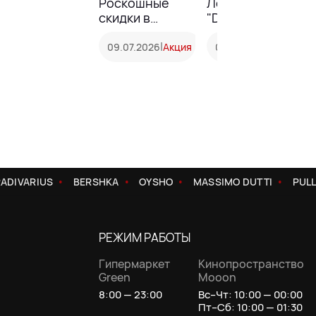
Роскошные
Летняя акция в
скидки в
"DIAMANTE"!
DIAMANTE!
|
|
09.07.2026
Акция
08.05.2026
Акция
ADIVARIUS
BERSHKA
OYSHO
MASSIMO DUTTI
PULL
РЕЖИМ РАБОТЫ
Гипермаркет
Кинопространство
Green
Mooon
8:00 — 23:00
Вс–Чт: 10:00 — 00:00
Пт–Сб: 10:00 — 01:30