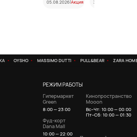
|
|
05.08.2026
Акция
31.07.2026
Акция
KA
OYSHO
MASSIMO DUTTI
PULL&BEAR
ZARA HOME
РЕЖИМ РАБОТЫ
Гипермаркет
Кинопространство
Green
Mooon
8:00 — 23:00
Вс–Чт: 10:00 — 00:00
Пт–Сб: 10:00 — 01:30
Фуд-корт
Dana Mall
10:00 — 22:00