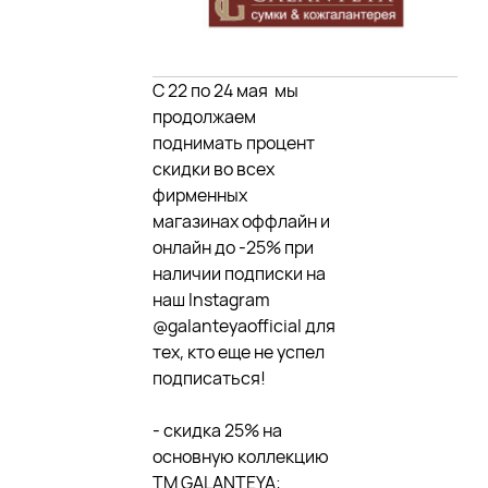
С 22 по 24 мая мы
продолжаем
поднимать процент
скидки во всех
фирменных
магазинах оффлайн и
онлайн до -25% при
наличии подписки на
наш Instagram
@galanteyaofficial для
тех, кто еще не успел
подписаться!
- скидка 25% на
основную коллекцию
TM GALANTEYA;