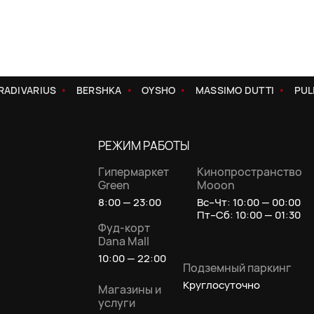
ADIVARIUS
BERSHKA
OYSHO
MASSIMO DUTTI
PUL
РЕЖИМ РАБОТЫ
Гипермаркет
Кинопространство
Green
Mooon
8:00 — 23:00
Вс–Чт: 10:00 — 00:00
Пт–Сб: 10:00 — 01:30
Фуд-корт
Dana Mall
10:00 — 22:00
Подземный паркинг
Круглосуточно
Магазины и
услуги