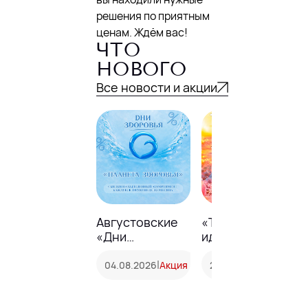
решения по приятным
ценам. Ждём вас!
ЧТО
НОВОГО
Все новости и акции
Августовские
«Твоё
«Дни
идеальное
здоровья» в
увлажнение» —
аптеке
|
только до 26
|
04.08.2026
Акция
20.07.2026
Акция
«Планета
июля!
Здоровья»