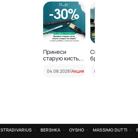
Принеси
Скидка 15% на
старую кисть,
бренд Невская
получи скидку
палитра*!
на новую* –
|
|
04.08.2026
Акция
03.08.2026
Акция
30%!
STRADIVARIUS
BERSHKA
OYSHO
MASSIMO DUTTI
P