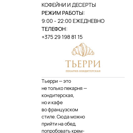
КОФЕЙНИ И ДЕСЕРТЫ
г. Минск, ул. П.
Мстиславца, 9, («Дана
РЕЖИМ РАБОТЫ:
центр»)
9:00 - 22:00 ЕЖЕДНЕВНО
ТЕЛЕФОН:
МЫ В INSTAGRAM
+375 29 198 81 15
DANA MALL, 2025
Тьерри — это
не только пекарня —
кондитерская,
но и кафе
во французском
стиле. Сюда можно
прийти на обед,
попробовать крем-