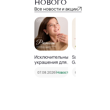
НОВОГО
Все новости и акции
Исключительные
Sale до -23% в
украшения для
GALANTEYA!
особенных
моментов
|
|
07.08.2026
Новость
05.08.2026
Акция