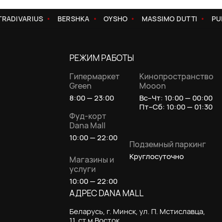
RADIVARIUS
BERSHKA
OYSHO
MASSIMO DUTTI
PUL
РЕЖИМ РАБОТЫ
Гипермаркет
Кинопространство
Green
Mooon
8:00 — 23:00
Вс–Чт: 10:00 — 00:00
Пт–Сб: 10:00 — 01:30
Фуд-корт
Dana Mall
10:00 — 22:00
Подземный паркинг
Круглосуточно
Магазины и
услуги
10:00 — 22:00
АДРЕС DANA MALL
Беларусь, г. Минск, ул. П. Мстиславца,
11, ст.м.Восток