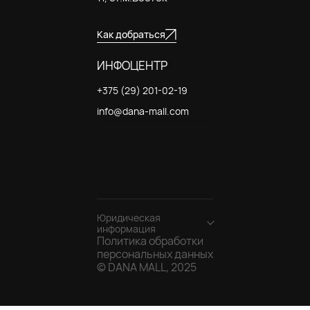
Как добраться
ИНФОЦЕНТР
+375 (29) 201-02-19
info@dana-mall.com
Юридическая
информация
Политика обработки
Общество с
персональных данных
ограниченной
© DANA MALL, 2025
ответственностью
«Гранд Атриум» 220076,
г. Минск, ул. П.