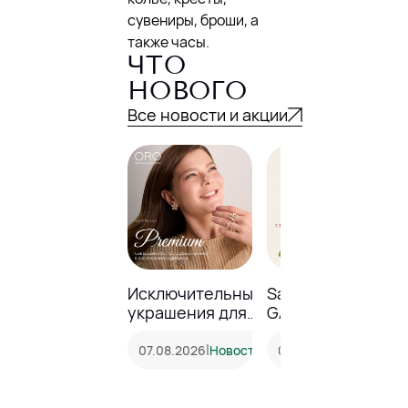
сувениры, броши, а
также часы.
ЧТО
НОВОГО
Все новости и акции
Исключительные
Sale до -23% в
украшения для
GALANTEYA!
особенных
моментов
|
|
07.08.2026
Новость
05.08.2026
Акция