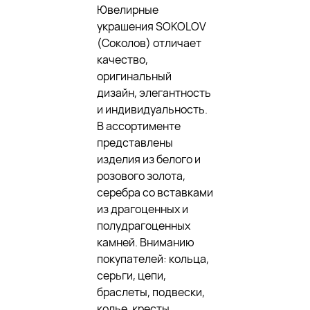
Ювелирные
украшения SOKOLOV
(Соколов) отличает
качество,
оригинальный
дизайн, элегантность
и индивидуальность.
В ассортименте
представлены
изделия из белого и
розового золота,
серебра со вставками
из драгоценных и
полудрагоценных
камней. Вниманию
покупателей: кольца,
серьги, цепи,
браслеты, подвески,
колье, кресты,