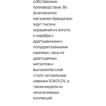
собственным
производством. Во
флагманских
магазинах бренда вас
ждут тысячи
украшений из золота
и серебра с
драгоценными и
полудрагоценными
камнями, часы из
драгоценных
металлов и
высококлассной
стали, актуальные
новинки SOKOLOV, а
также модели из
эксклюзивных
коллекций.