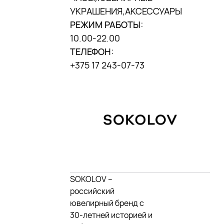
г. Минск, ул. П. Мстиславца, 9, («Дана
центр»)
УКРАШЕНИЯ,АКСЕССУАРЫ
РЕЖИМ РАБОТЫ:
10.00-22.00
МЫ В INSTAGRAM
ТЕЛЕФОН:
DANA MALL, 2025
+375 17 243-07-73
SOKOLOV –
российский
ювелирный бренд с
30-летней историей и