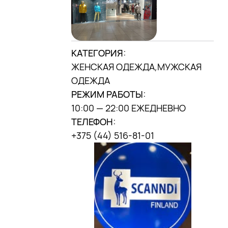
г. Минск, ул. П. Мстиславца, 9,
(«Дана центр»)
МЫ В INSTAGRAM
DANA MALL, 2025
КАТЕГОРИЯ:
ЖЕНСКАЯ ОДЕЖДА,МУЖСКАЯ
ОДЕЖДА
РЕЖИМ РАБОТЫ:
10:00 — 22:00 ЕЖЕДНЕВНО
ТЕЛЕФОН:
+375 (44) 516-81-01