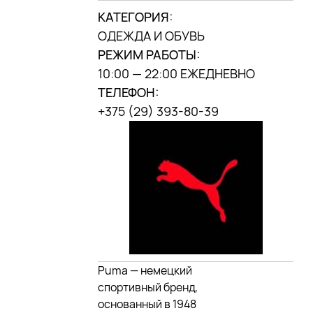
г. Минск, ул. П.
КАТЕГОРИЯ:
Мстиславца, 9,
(«Дана центр»)
ОДЕЖДА И ОБУВЬ
РЕЖИМ РАБОТЫ:
МЫ В
10:00 — 22:00 ЕЖЕДНЕВНО
INSTAGRAM
ТЕЛЕФОН:
DANA MALL, 2025
+375 (29) 393-80-39
Puma — немецкий
спортивный бренд,
основанный в 1948