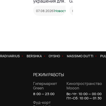
украшения для
GALANTEYA!
особенных
моментов
|
|
07.08.2026
Новость
05.08.2026
Акция
RADIVARIUS
BERSHKA
OYSHO
MASSIMO DUTTI
PUL
РЕЖИМ РАБОТЫ
Гипермаркет
Кинопространство
Green
Mooon
8:00 — 23:00
Вс–Чт: 10:00 — 00:00
Пт–Сб: 10:00 — 01:30
Фуд-корт