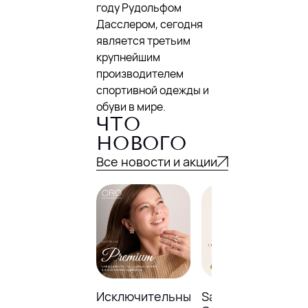
году Рудольфом
Дасслером, сегодня
является третьим
крупнейшим
производителем
спортивной одежды и
обуви в мире.
ЧТО
НОВОГО
Все новости и акции
Исключительные
Sale до -23% в