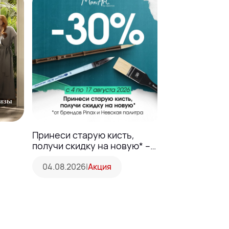
Принеси старую кисть,
Августовские «Д
получи скидку на новую* –
здоровья» в
30%!
«Планета Зд
04.08.2026
|
Акция
04.08.2026
|