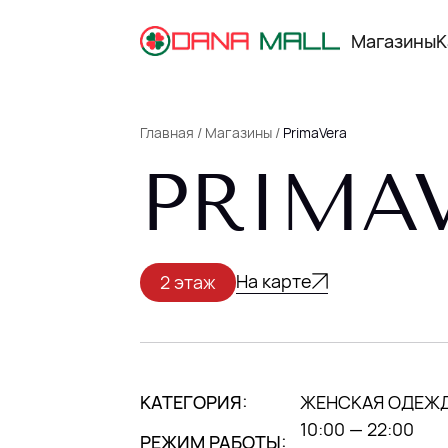
Магазины
К
Главная
/
Магазины
/
PrimaVera
PRIMA
КАРТА ТЦ
РЕКЛАМА В ТЦ
КАК ДОБРАТЬСЯ
На карте
2 этаж
ПАРКИНГ
О DANA MALL
АРЕНДАТОРАМ
НОВОСТИ
КАТЕГОРИЯ:
ЖЕНСКАЯ ОДЕЖ
10:00 — 22:00
РЕЖИМ РАБОТЫ:
МЫ В INSTAGRAM