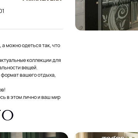
01
 а можно одеться так, что
ктуальные коллекции для
нальности вещей.
 формат вашего отдыха,
ов!
есь в этом лично и ваш мир
ГО