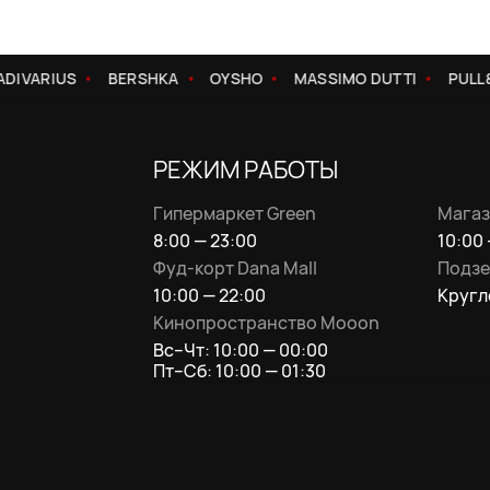
IVARIUS
BERSHKA
OYSHO
MASSIMO DUTTI
PULL&
РЕЖИМ РАБОТЫ
Гипермаркет Green
Магаз
8:00 — 23:00
10:00 
Фуд-корт Dana Mall
Подзе
10:00 — 22:00
Кругл
Кинопространство Mooon
Вс–Чт: 10:00 — 00:00
Пт–Сб: 10:00 — 01:30