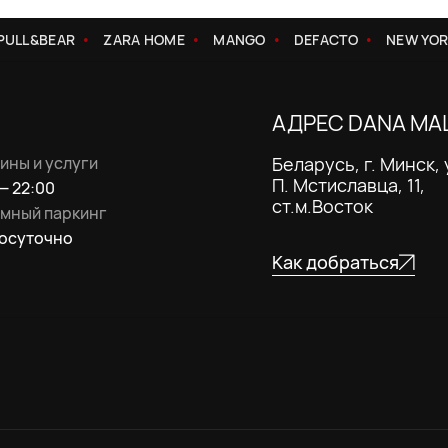
LL&BEAR
ZARA HOME
MANGO
DEFACTO
NEW YORK
АДРЕС DANA MA
ины и услуги
Беларусь, г. Минск, 
П. Мстиславца, 11,
— 22:00
ст.м.Восток
мный паркинг
осуточно
Как добраться