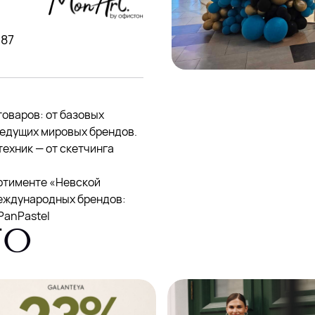
-87
оваров: от базовых
едущих мировых брендов.
ехник — от скетчинга
ртименте «Невской
международных брендов:
 PanPastel
ГО