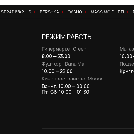
TRADIVARIUS
BERSHKA
OYSHO
MASSIMO DUTTI
PU
РЕЖИМ РАБОТЫ
Гипермаркет Green
Магаз
8:00 — 23:00
10:00 
Фуд-корт Dana Mall
Подзе
10:00 — 22:00
Кругл
Кинопространство Mooon
Вс–Чт: 10:00 — 00:00
Пт–Сб: 10:00 — 01:30