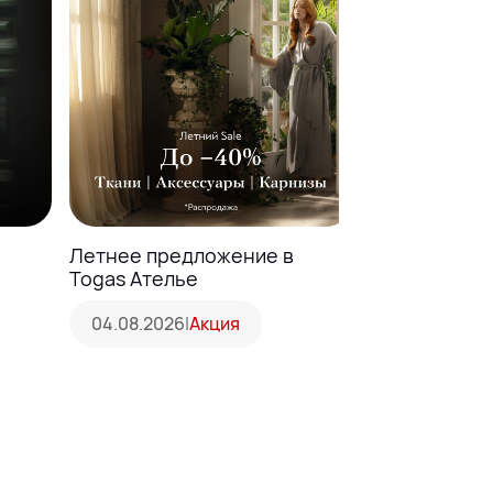
Летнее предложение в
Принеси ста
Togas Ателье
получи скидк
30%!
04.08.2026
|
Акция
04.08.2026
|