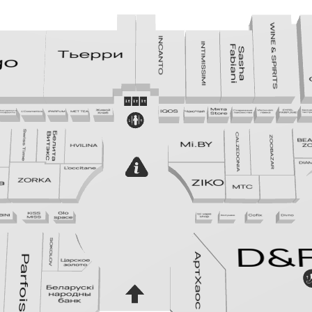
г. Минск, ул. П.
Мстиславца, 9,
(«Дана центр»)
МЫ В
INSTAGRAM
DANA MALL, 2025