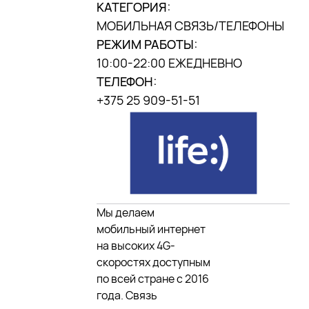
КАТЕГОРИЯ:
г. Минск, ул. П.
Мстиславца, 9,
МОБИЛЬНАЯ СВЯЗЬ/ТЕЛЕФОНЫ
(«Дана центр»)
РЕЖИМ РАБОТЫ:
10:00-22:00 ЕЖЕДНЕВНО
МЫ В
ТЕЛЕФОН:
INSTAGRAM
DANA MALL, 2025
+375 25 909-51-51
Мы делаем
мобильный интернет
на высоких 4G-
скоростях доступным
по всей стране с 2016
года. Связь