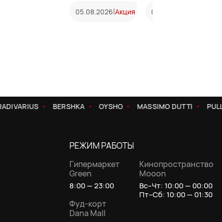
|
|
05.08.2026
Акция
05.08.2026
Акция
ADIVARIUS
BERSHKA
OYSHO
MASSIMO DUTTI
PUL
РЕЖИМ РАБОТЫ
Гипермаркет
Кинопространство
Green
Mooon
8:00 — 23:00
Вс–Чт: 10:00 — 00:00
Пт–Сб: 10:00 — 01:30
Фуд-корт
Dana Mall