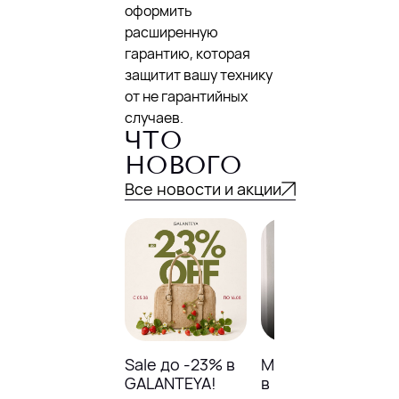
оформить
расширенную
гарантию, которая
защитит вашу технику
от не гарантийных
случаев.
ЧТО
НОВОГО
Все новости и акции
Sale до -23% в
Модный базар
GALANTEYA!
в NELVA