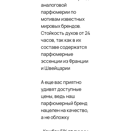
аналоговой
парфюмерии по
мотивам известных
мировых брендов.
Стойкость духов от 24
часов, так как в их
составе содержатся
парфюмерные
эссенции из Франции
и Швейцарии
А еще вас приятно
удивят доступные
цены, ведь наш
парфюмерный бренд
нацелен на качество,
а не обложку