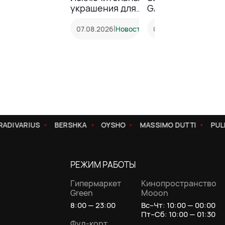
украшения для
GALANTEYA!
особенных
моментов
|
|
07.08.2026
Новость
05.08.2026
Акция
ADIVARIUS
BERSHKA
OYSHO
MASSIMO DUTTI
PULL
РЕЖИМ РАБОТЫ
Гипермаркет
Кинопространство
Green
Mooon
8:00 — 23:00
Вс–Чт: 10:00 — 00:00
Пт–Сб: 10:00 — 01:30
Фуд-корт