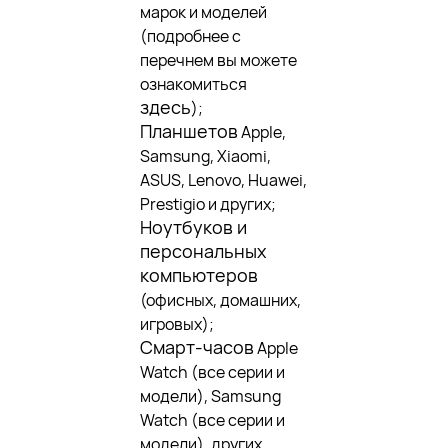
марок и моделей
(подробнее с
перечнем вы можете
ознакомиться
здесь
);
Планшетов
Apple,
Samsung, Xiaomi,
ASUS, Lenovo, Huawei,
Prestigio и других;
Ноутбуков и
персональных
компьютеров
(офисных, домашних,
игровых);
Смарт-часов
Apple
Watch (все серии и
модели), Samsung
Watch (все серии и
модели), других