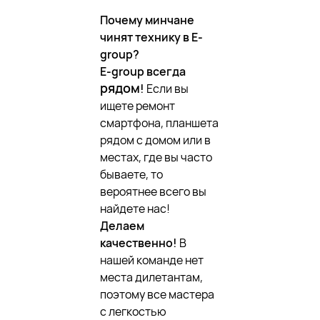
Почему минчане
чинят технику в E-
group?
E-group всегда
рядом
!
Если вы
ищете ремонт
смартфона, планшета
рядом с домом или в
местах, где вы часто
бываете, то
вероятнее всего вы
найдете нас!
Делаем
качественно!
В
нашей команде нет
места дилетантам,
поэтому все мастера
с легкостью