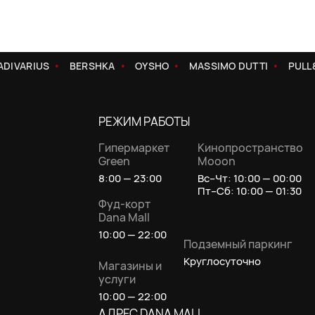
DIVARIUS
BERSHKA
OYSHO
MASSIMO DUTTI
PULL&
РЕЖИМ РАБОТЫ
Гипермаркет
Кинопространство
Green
Mooon
8:00 — 23:00
Вс–Чт: 10:00 — 00:00
Пт–Сб: 10:00 — 01:30
Фуд-корт
Dana Mall
10:00 — 22:00
Подземный паркинг
Круглосуточно
Магазины и
услуги
10:00 — 22:00
АДРЕС DANA MALL