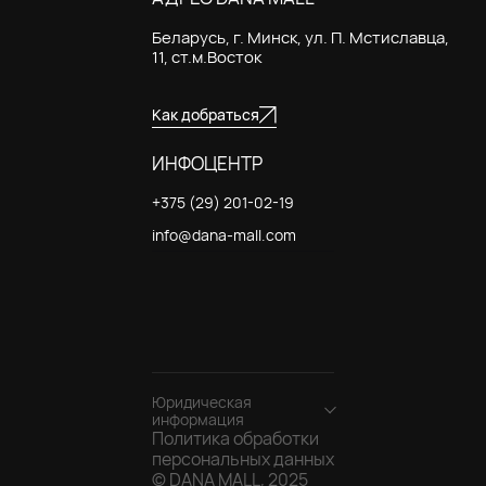
Беларусь, г. Минск, ул. П. Мстиславца,
11, ст.м.Восток
Как добраться
ИНФОЦЕНТР
+375 (29) 201-02-19
info@dana-mall.com
Юридическая
информация
Политика обработки
Общество с
персональных данных
ограниченной
© DANA MALL, 2025