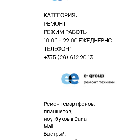
г. Минск, ул. П.
Мстиславца, 9,
КАТЕГОРИЯ:
(«Дана центр»)
РЕМОНТ
РЕЖИМ РАБОТЫ:
МЫ В
INSTAGRAM
10:00 - 22:00 ЕЖЕДНЕВНО
DANA MALL, 2025
ТЕЛЕФОН:
+375 (29) 612 20 13
Ремонт смартфонов,
планшетов,
ноутбуков в Dana
Mall
Быстрый,