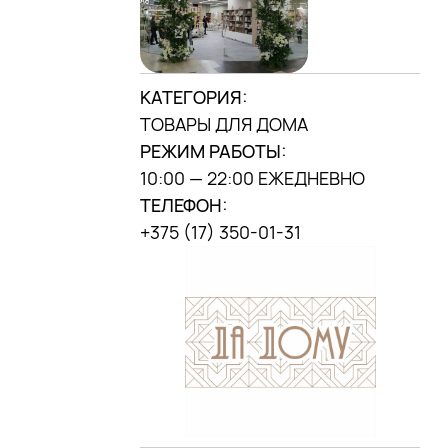
г. Минск, ул. П.
Мстиславца, 9,
(«Дана центр»)
КАТЕГОРИЯ:
МЫ В
INSTAGRAM
ТОВАРЫ ДЛЯ ДОМА
DANA MALL, 2025
РЕЖИМ РАБОТЫ:
10:00 — 22:00 ЕЖЕДНЕВНО
ТЕЛЕФОН:
+375 (17) 350-01-31