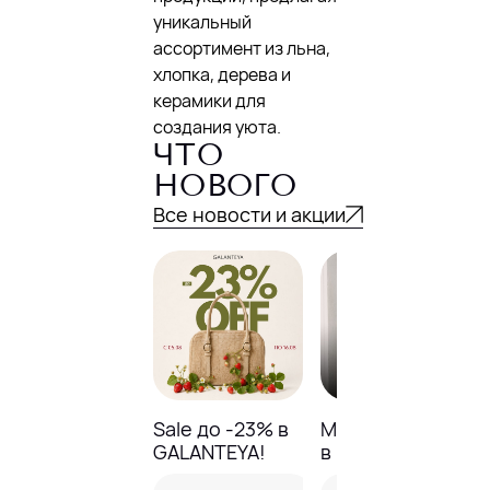
уникальный
ассортимент из льна,
хлопка, дерева и
керамики для
создания уюта.
ЧТО
НОВОГО
Все новости и акции
Sale до -23% в
Модный базар
GALANTEYA!
в NELVA