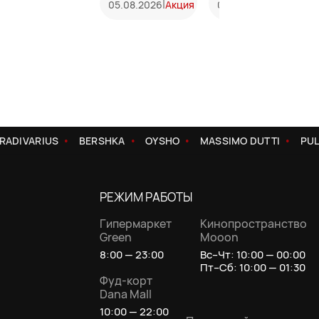
|
|
05.08.2026
Акция
05.08.2026
Акция
RADIVARIUS
BERSHKA
OYSHO
MASSIMO DUTTI
PUL
РЕЖИМ РАБОТЫ
Гипермаркет
Кинопространство
Green
Mooon
8:00 — 23:00
Вс–Чт: 10:00 — 00:00
Пт–Сб: 10:00 — 01:30
Фуд-корт
Dana Mall
10:00 — 22:00