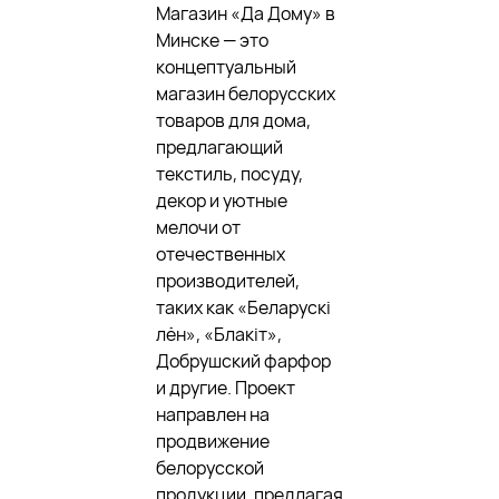
Магазин «Да Дому» в
Минске — это
концептуальный
магазин белорусских
товаров для дома,
предлагающий
текстиль, посуду,
декор и уютные
мелочи от
отечественных
производителей,
таких как «Беларускі
лён», «Блакіт»,
Добрушский фарфор
и другие
.
Проект
направлен на
продвижение
белорусской
продукции, предлагая